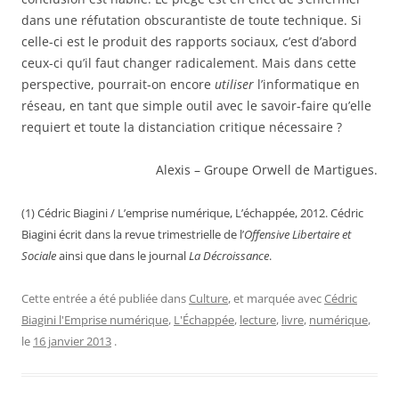
dans une réfutation obscurantiste de toute technique. Si
celle-ci est le produit des rapports sociaux, c’est d’abord
ceux-ci qu’il faut changer radicalement. Mais dans cette
perspective, pourrait-on encore
utiliser
l’informatique en
réseau, en tant que simple outil avec le savoir-faire qu’elle
requiert et toute la distanciation critique nécessaire ?
Alexis – Groupe Orwell de Martigues.
(1) Cédric Biagini / L’emprise numérique, L’échappée, 2012. Cédric
Biagini écrit dans la revue trimestrielle de l’
Offensive Libertaire et
Sociale
ainsi que dans le journal
La Décroissance
.
Cette entrée a été publiée dans
Culture
, et marquée avec
Cédric
Biagini l'Emprise numérique
,
L'Échappée
,
lecture
,
livre
,
numérique
,
le
16 janvier 2013
.