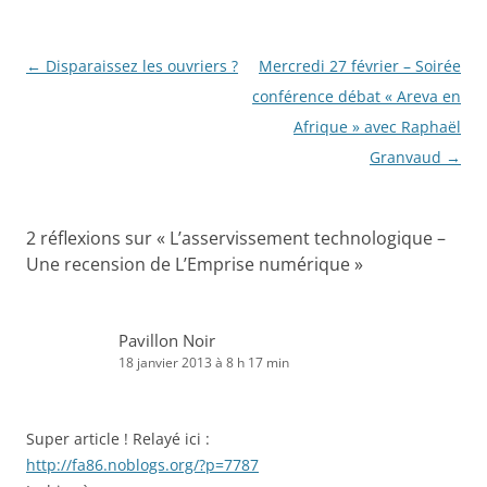
Navigation
←
Disparaissez les ouvriers ?
Mercredi 27 février – Soirée
des
conférence débat « Areva en
articles
Afrique » avec Raphaël
Granvaud
→
2 réflexions sur «
L’asservissement technologique –
Une recension de L’Emprise numérique
»
Pavillon Noir
18 janvier 2013 à 8 h 17 min
Super article ! Relayé ici :
http://fa86.noblogs.org/?p=7787