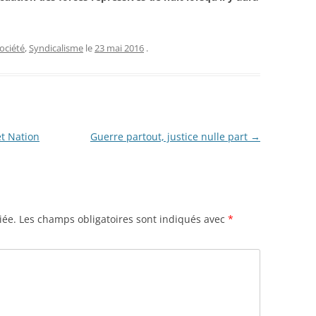
ociété
,
Syndicalisme
le
23 mai 2016
.
et Nation
Guerre partout, justice nulle part
→
iée.
Les champs obligatoires sont indiqués avec
*