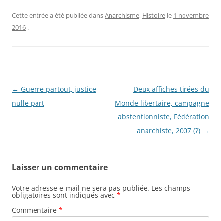
Cette entrée a été publiée dans
Anarchisme
,
Histoire
le
1 novembre
2016
.
Navigation
←
Guerre partout, justice
Deux affiches tirées du
des
nulle part
Monde libertaire, campagne
articles
abstentionniste, Fédération
anarchiste, 2007 (?)
→
Laisser un commentaire
Votre adresse e-mail ne sera pas publiée.
Les champs
obligatoires sont indiqués avec
*
Commentaire
*