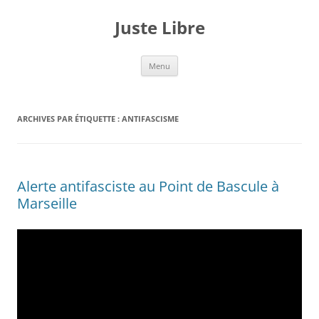
Aller
au
Juste Libre
contenu
Menu
ARCHIVES PAR ÉTIQUETTE :
ANTIFASCISME
Alerte antifasciste au Point de Bascule à
Marseille