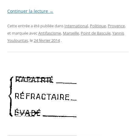
Continuer la lecture
→
Cette entrée a été publiée dans
International
,
Politique
,
Provence
,
et marquée avec
Antifascisme
,
Marseille
,
Point de Bascule
,
Yannis
Youlountas
, le
24 février 2014
.