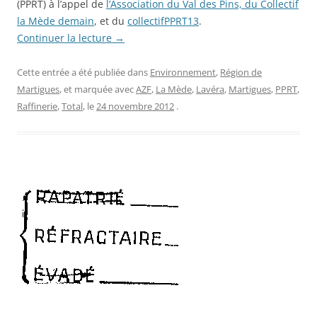
(PPRT) à l’appel de
l’Association du Val des Pins, du Collectif
la Mède demain
, et du
collectifPPRT13
.
Continuer la lecture
→
Cette entrée a été publiée dans
Environnement
,
Région de
Martigues
, et marquée avec
AZF
,
La Mède
,
Lavéra
,
Martigues
,
PPRT
,
Raffinerie
,
Total
, le
24 novembre 2012
.